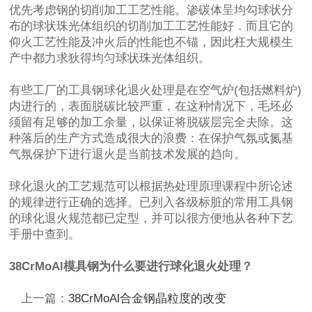
优先考虑钢的切削加工工艺性能。渗碳体呈均勾球状分
布的球状珠光体组织的切削加工工艺性能好．而且它的
仰火工艺性能及冲火后的性能也不锚，因此枉大规模生
产中都力求狄得均匀球状珠光体组织。
有些工厂的工具钢球化退火处理是在空气炉(包括燃料炉)
内进行的，表面脱碳比较严重，在这种情况下，毛坯必
须留有足够的加工余量，以保证将脱碳层完全夫除。这
种落后的生产方式造成很大的浪费：在保护气氛或氮基
气氛保护下进行退火是当前技术发展的趋向。
球化退火的工艺规范可以根据热处理原理课程中所论述
的规律进行正确的选择。已列入各级标脏的常用工具钢
的球化退火规范都已定型，并可以很方便地从各种下艺
手册中查到。
38CrMoAl模具钢为什么要进行球化退火处理？
上一篇：
38CrMoAl合金钢晶粒度的改变