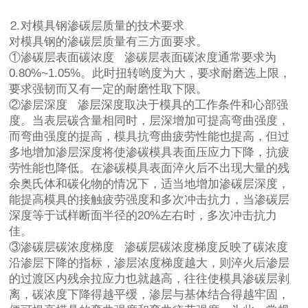
⒉对模具钢渗碳层质量的技术要求
对模具钢的渗碳层质量有三方面要求。
①渗碳层表面碳浓度 渗碳层表面碳浓度通常要求为
0.80%~1.05%。此时扭转哟度为大，要求耐磨选上限，
要求强韧而又有一定的耐磨性取下限。
②渗层深度 渗层深度取决于模具的工作条件和心部强
度。当表层碳含量相同时，层深增加可提高弯曲强度，
而弯曲强度的提高，模具抗弯曲疲劳性能也提高，但过
多地增加渗层深度将使渗碳模具表面压应力下降，抗疲
劳性能也降低。在渗碳模具表面淬火后不出现大量的残
余奥氏体和碳化物的情况下，适当地增加渗碳层深度，
能提高模具的接触疲劳强度和多次冲击抗力，当渗碳层
深度等于试样断面半径的20%左右时，多次冲击抗力
佳。
③渗碳层碳浓度梯度 渗碳层碳浓度梯度反映了碳浓度
沿渗层下降的指标，渗层浓度梯度越大，则淬火后渗层
的过渡区内残余拉应力也就越高，往往使模具渗碳层剥
离，碳浓度下降得越平缓，渗层与基体结合得越牢固，