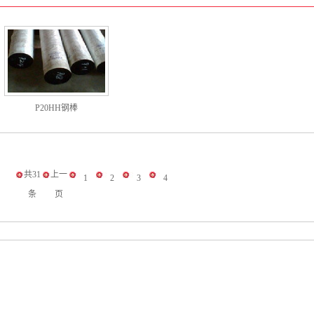
P20HH钢棒
共31
上一
1
2
3
4
条
页